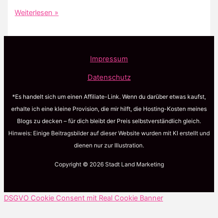
Story
Weiterlesen »
Formate
für
deinen
Instagram
Impressum
Auftritt
Datenschutz
*Es handelt sich um einen Affiliate-Link. Wenn du darüber etwas kaufst,
erhalte ich eine kleine Provision, die mir hilft, die Hosting-Kosten meines
Blogs zu decken – für dich bleibt der Preis selbstverständlich gleich.
Hinweis: Einige Beitragsbilder auf dieser Website wurden mit KI erstellt und
dienen nur zur Illustration.
Copyright © 2026 Stadt Land Marketing
DSGVO Cookie Consent mit Real Cookie Banner